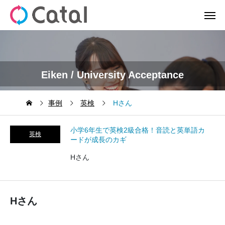
Eiken / University Acceptance
事例
英検
Hさん
小学6年生で英検2級合格！音読と英単語カ
英検
ードが成長のカギ
Hさん
Hさん